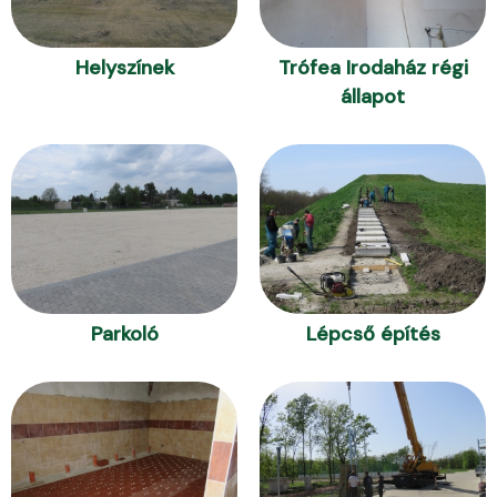
Helyszínek
Trófea Irodaház régi
állapot
Parkoló
Lépcső építés