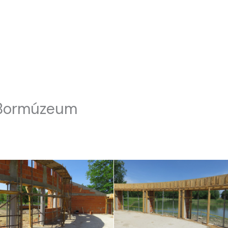
HÍREK
SZOLGÁLTATÁSOK
GALÉRIA
CSABAP
 Bormúzeum