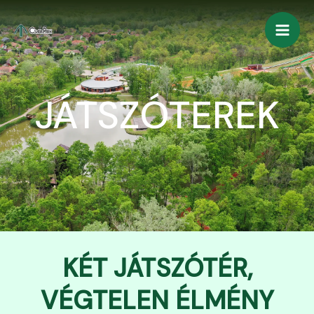
Skip
to
content
JÁTSZÓTEREK
KÉT JÁTSZÓTÉR,
VÉGTELEN ÉLMÉNY