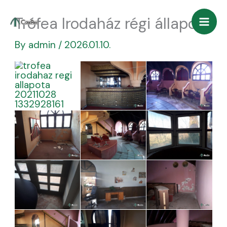
Skip
Trófea Irodaház régi állapot
to
content
By
admin
/
2026.01.10.