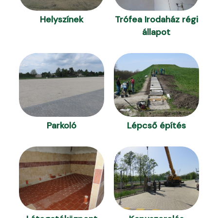
Helyszínek
Trófea Irodaház régi
állapot
Parkoló
Lépcső építés