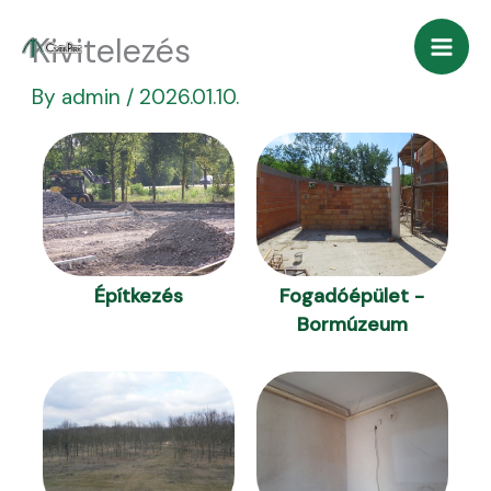
Skip
Kivitelezés
to
content
By
admin
/
2026.01.10.
Építkezés
Fogadóépület -
Bormúzeum