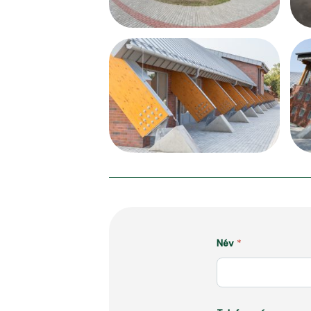
Név
*