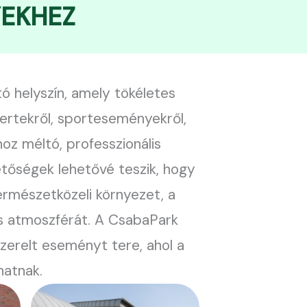
YEKHEZ
 helyszín, amely tökéletes
ertekről, sporteseményekről,
oz méltó, professzionális
hetőségek lehetővé teszik, hogy
ermészetközeli környezet, a
s atmoszférát. A CsabaPark
zerelt eseményt tere, ahol a
hatnak.