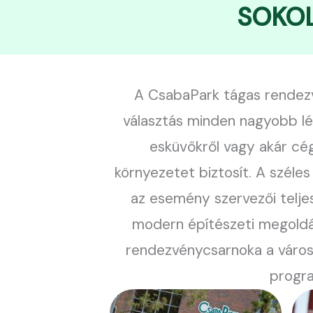
SOKOL
A CsabaPark tágas rendezv
választás minden nagyobb lé
esküvőkről vagy akár cég
környezetet biztosít. A széles
az esemény szervezői telje
modern építészeti megoldá
rendezvénycsarnoka a város 
progra