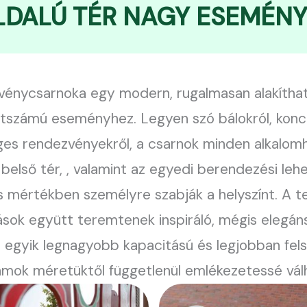
DALÚ TÉR NAGY ESEMÉN
énycsarnoka egy modern, rugalmasan alakítható
tszámú eseményhez. Legyen szó bálokról, konc
es rendezvényekről, a csarnok minden alkalomh
 belső tér, , valamint az egyedi berendezési le
s mértékben személyre szabják a helyszínt. A t
sok együtt teremtenek inspiráló, mégis elegán
egyik legnagyobb kapacitású és legjobban fels
mok méretüktől függetlenül emlékezetessé vál