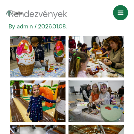
Skip
Rendezvények
to
content
By
admin
/
2026.01.08.