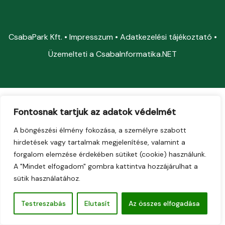
CsabaPark Kft. •
Impresszum
•
Adatkezelési tájékoztató
•
Üzemelteti a
CsabaInformatika.NET
Fontosnak tartjuk az adatok védelmét
A böngészési élmény fokozása, a személyre szabott
hirdetések vagy tartalmak megjelenítése, valamint a
forgalom elemzése érdekében sütiket (cookie) használunk.
A "Mindet elfogadom" gombra kattintva hozzájárulhat a
sütik használatához.
Testreszabás
Elutasít
Az összes elfogadása