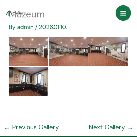
Skip
Múzeum
to
content
By
admin
/
2026.01.10.
←
Previous Gallery
Next Gallery
→