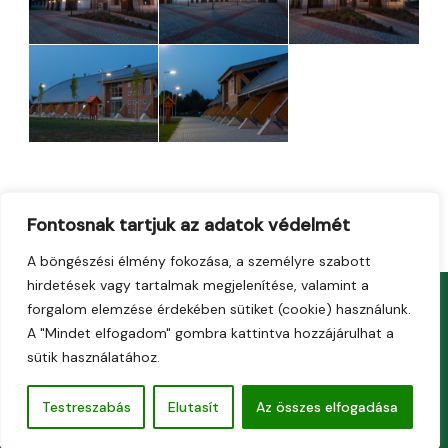
Fontosnak tartjuk az adatok védelmét
←
Previous Gallery
Next Gallery
→
A böngészési élmény fokozása, a személyre szabott
hirdetések vagy tartalmak megjelenítése, valamint a
forgalom elemzése érdekében sütiket (cookie) használunk.
A "Mindet elfogadom" gombra kattintva hozzájárulhat a
CsabaPark Kft. •
Impresszum
•
Adatkezelési tájékoztató
•
sütik használatához.
Üzemelteti a
CsabaInformatika.NET
Testreszabás
Elutasít
Az összes elfogadása